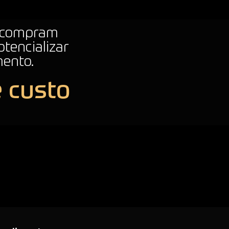
 compram
tencializar
mento.
e custo