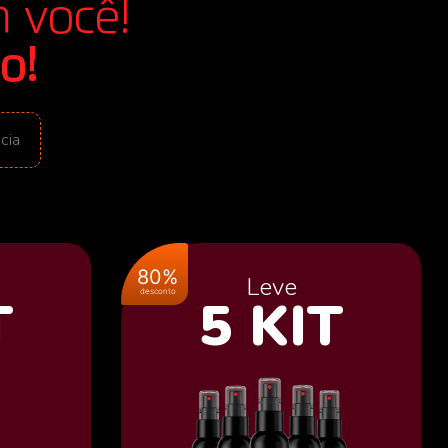
m você!
o!
cia
80%
Leve
desconto
T
5 KIT