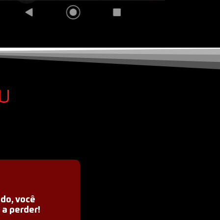
u
do, você
 a perder!