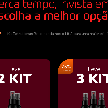
rca tempo, invista e
scolha a melhor opçã
Kit ExtraHorse:
Recomendamos o Kit 3 para uma maior eficá
75%
Leve
Leve
desconto
2 KIT
3 KI