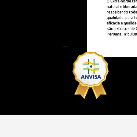
O Extra-horse t
natural e liberad
respeitando tod
qualidade, para t
eficácia e quali
são extratos de 
Peruana, Tribulu