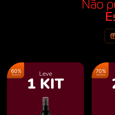
Não pe
E
60%
70%
Leve
desconto
desconto
1 KIT