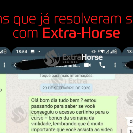
s que já resolveram 
com
Extra-Horse