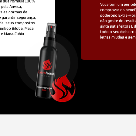
em sua fórmula 100%
Você tem um período
a pela Anvisa,
comprovar os benef
as as normas de
poderoso Extra-Hor
e garantir segurança,
não goste do result
dade, seus compostos
sinta satisfeito(a),
Ginkgo Biloba, Maca
todo o seu dinheiro 
s e Mana-Cubiu
letras miúdas e sem