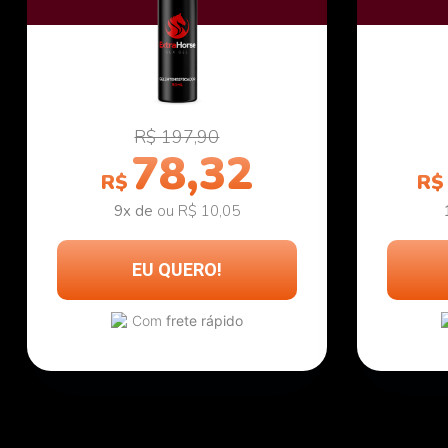
R$ 197,90
78,32
R$
R$
9x de
ou R$ 10,05
EU QUERO!
Com
frete rápido