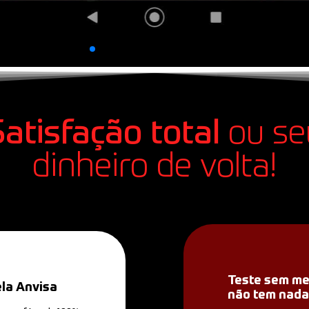
Satisfação total
ou se
dinheiro de volta!
Teste sem me
ela Anvisa
não tem nada