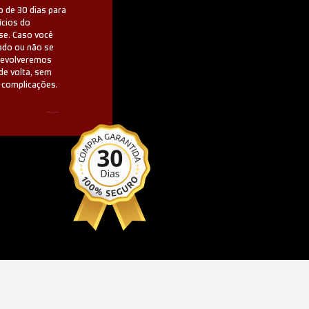
 de 30 dias para
ícios do
se. Caso você
ado ou não se
 devolveremos
de volta, sem
 complicações.