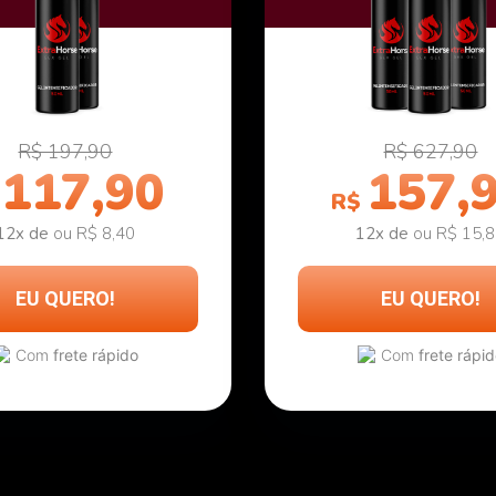
R$ 197,90
R$ 627,90
117,90
157,
R$
12x de
ou R$ 8,40
12x de
ou R$ 15,
EU QUERO!
EU QUERO!
Com
frete rápido
Com
frete rápi