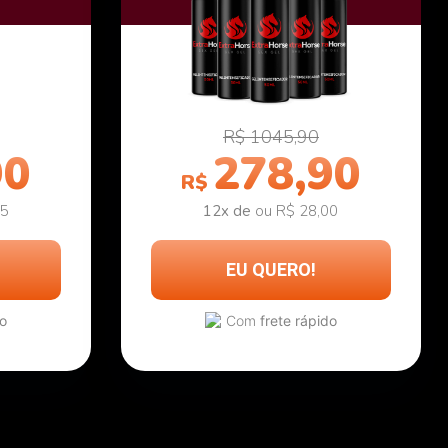
R$ 1045,90
90
278,90
R$
85
12x de
ou R$ 28,00
EU QUERO!
do
Com
frete rápido