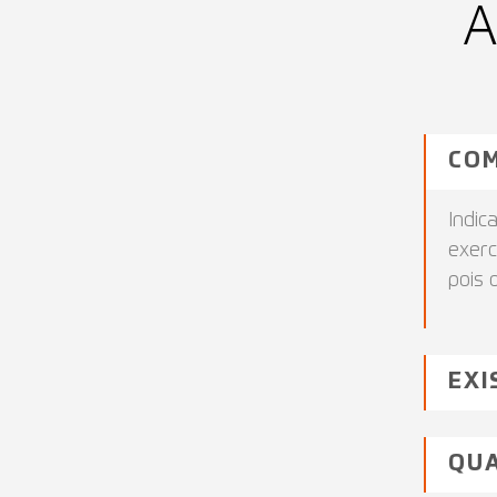
A
COM
Indic
exerc
pois 
EXI
QUA