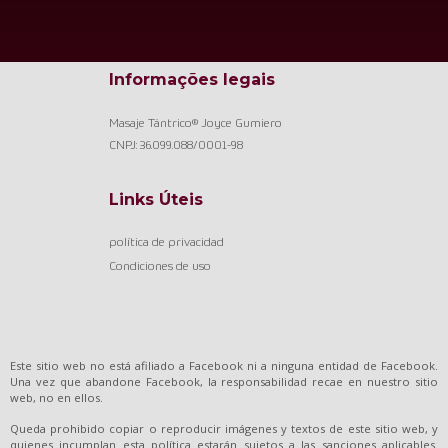
Informações legais
Masaje Tántrico® Joyce Gumiero
CNPJ: 36.099.088/0001-98
Links Úteis
política de privacidad
Condiciones de uso
Este sitio web no está afiliado a Facebook ni a ninguna entidad de Facebook.
Una vez que abandone Facebook, la responsabilidad recae en nuestro sitio
web, no en ellos.
Queda prohibido copiar o reproducir imágenes y textos de este sitio web, y
quienes incumplan esta política estarán sujetos a las sanciones aplicables.