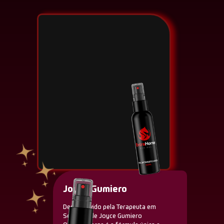
Joyce Gumiero
Desenvolvido pela Terapeuta em
Sexualidade Joyce Gumiero