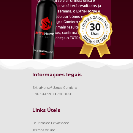
O Extra-Horse é a fórmula única e
avançada que você terá resultados já
na primeira semana, o Extra-Horse é
acompanhado por bônus em vídeo-
aulas da Joyce Gumiero com exercícios
para trazer mais resultados rápidos e
satisfatórios, confirma sua idade
acima e conheça o EXTRAHORSE
Informações legais
ExtraHorse® Joyce Gumiero
CNPJ: 36.099.088/0001-98
Links Úteis
Políticas de Privacidade
Termos de uso